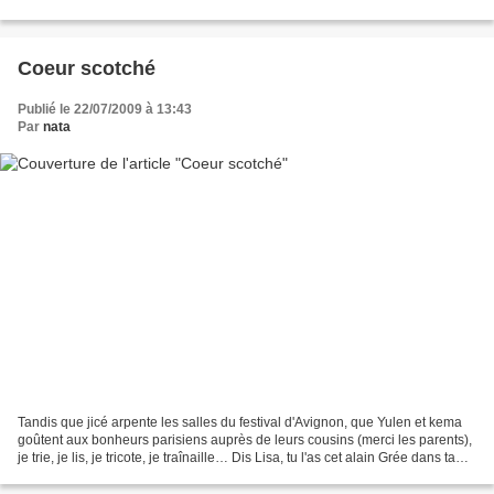
s'explicite). La première BD...
Coeur scotché
Publié le 22/07/2009 à 13:43
Par
nata
Tandis que jicé arpente les salles du festival d'Avignon, que Yulen et kema
goûtent aux bonheurs parisiens auprès de leurs cousins (merci les parents),
je trie, je lis, je tricote, je traînaille… Dis Lisa, tu l'as cet alain Grée dans ta
collec ? Tu le...