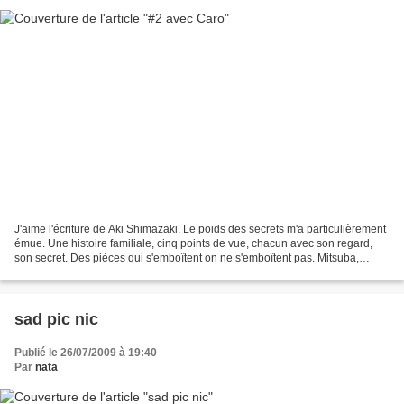
J'aime l'écriture de Aki Shimazaki. Le poids des secrets m'a particulièrement
émue. Une histoire familiale, cinq points de vue, chacun avec son regard,
son secret. Des pièces qui s'emboîtent on ne s'emboîtent pas. Mitsuba,
Zakuro… Chacune de ces pages...
sad pic nic
Publié le 26/07/2009 à 19:40
Par
nata