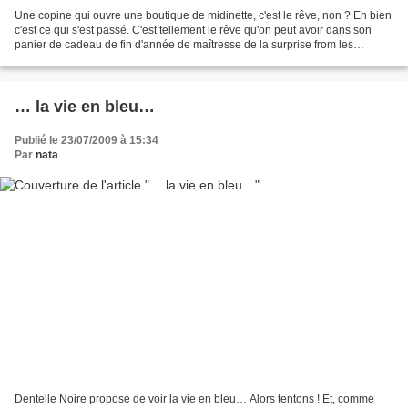
Une copine qui ouvre une boutique de midinette, c'est le rêve, non ? Eh bien
c'est ce qui s'est passé. C'est tellement le rêve qu'on peut avoir dans son
panier de cadeau de fin d'année de maîtresse de la surprise from les
cousines de Léon. Si, si ! Alors,...
… la vie en bleu…
Publié le 23/07/2009 à 15:34
Par
nata
Dentelle Noire propose de voir la vie en bleu… Alors tentons ! Et, comme