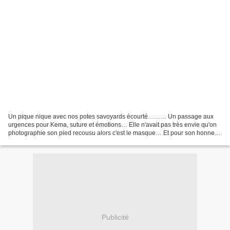
Un pique nique avec nos potes savoyards écourté……… Un passage aux
urgences pour Kema, suture et émotions… Elle n'avait pas très envie qu'on
photographie son pied recousu alors c'est le masque… Et pour son honneur
une de ces dernières créas au retour de...
Publicité