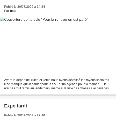
Publié le 30/07/2009 à 14:24
Par
nata
Avant le départ de Yulen et kema nous avons dévalisé les rayons scolaires.
Il ne manque qu'un cahier pour la SVT et un agenda pour la maman… Je
n'ai pas tout remis au lendemain, même si la liste des choses à achever est
bien pleine avant le départ des...
Expo tardi
Publié le 28/07/2009 à 22:46