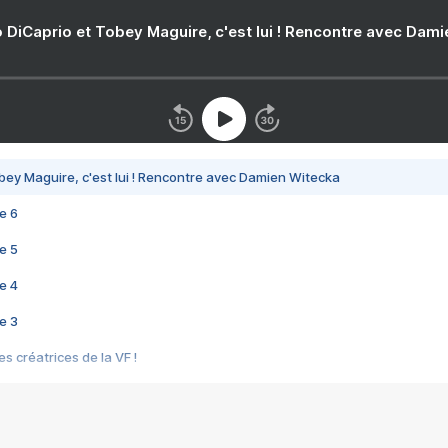
 DiCaprio et Tobey Maguire, c'est lui ! Rencontre avec Dam
bey Maguire, c'est lui ! Rencontre avec Damien Witecka
e 6
e 5
e 4
e 3
s créatrices de la VF !
e 2
e 1