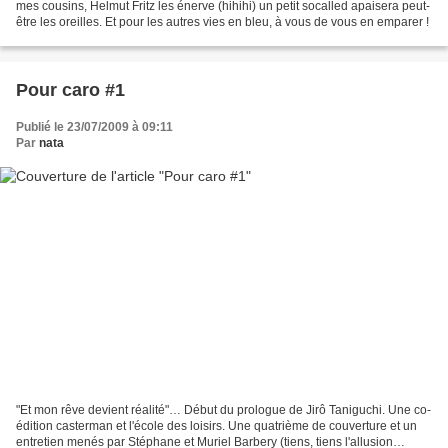
mes cousins, Helmut Fritz les énerve (hihihi) un petit socalled apaisera peut-
être les oreilles. Et pour les autres vies en bleu, à vous de vous en emparer !
Pour caro #1
Publié le 23/07/2009 à 09:11
Par
nata
"Et mon rêve devient réalité"… Début du prologue de Jirô Taniguchi. Une co-
édition casterman et l'école des loisirs. Une quatrième de couverture et un
entretien menés par Stéphane et Muriel Barbery (tiens, tiens l'allusion