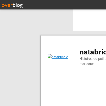
natabri
Histoires de peti
marteaux.