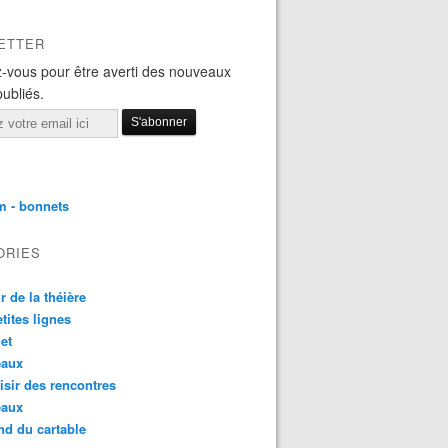
ETTER
-vous pour être averti des nouveaux
publiés.
m - bonnets
ORIES
r de la théière
etites lignes
et
eaux
aisir des rencontres
eaux
nd du cartable