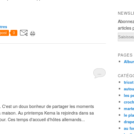
NEWSL
Abonnez
ntres
articles 
post
0
Email
PAGES
Albu
…
CATÉG
tricot
autou
les p
croch
s. C'est un doux bonheur de partager les moments
mart
la maison. Au printemps Kema la rejoindra dans sa
le pl
tour. Ces temps d'accueil d'hôtes allemands...
drap
au fo