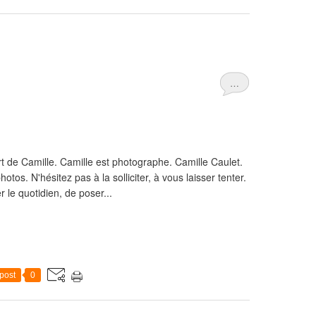
…
rt de Camille. Camille est photographe. Camille Caulet.
otos. N'hésitez pas à la solliciter, à vous laisser tenter.
 le quotidien, de poser...
post
0