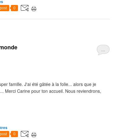
es
post
0
u monde
…
r famille. J'ai été gâtée à la folie... alors que je
.... Merci Carine pour ton accueil. Nous reviendrons,
ntres
post
0