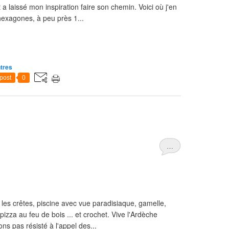
a laissé mon inspiration faire son chemin. Voici où j'en
hexagones, à peu près 1...
ntres
post
0
…
s les crêtes, piscine avec vue paradisiaque, gamelle,
pizza au feu de bois ... et crochet. Vive l'Ardèche
s pas résisté à l'appel des...