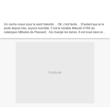
Un cache-coeur pour la saint Valentin… OK, c'est facile… D'autant que je le
porte depuis hier, soyons honnête. C'est le modèle Mikoshi 47/05 du
catalogue Attitudes de Plassard . J'ai changé les laines. Il est noué dans le
dos, a une encolure dorsale en...
Publicité