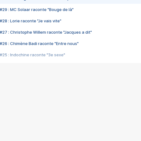
#29 : MC Solaar raconte "Bouge de là"
28 : Lorie raconte "Je vais vite"
#27 : Christophe Willem raconte "Jacques a dit"
#26 : Chimène Badi raconte "Entre nous"
#25 : Indochine raconte "3e sexe"
#24 : Zaho raconte "C'est chelou"
#23 : Patrick Bruel raconte "Au café des délices"
#22 : Kyo raconte "Le chemin"
#21 : Nolwenn Leroy raconte "Cassé"
#20 : Patrick Hernandez raconte "Born to be alive"
#19 : Lorie raconte "Près de moi"
#18 : Michael Jones raconte "A nos actes manqués" (avec Jean-Jacque