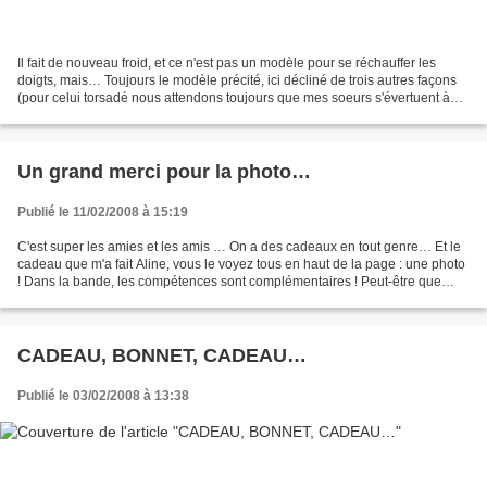
Il fait de nouveau froid, et ce n'est pas un modèle pour se réchauffer les
doigts, mais… Toujours le modèle précité, ici décliné de trois autres façons
(pour celui torsadé nous attendons toujours que mes soeurs s'évertuent à
joindre une photo à leurs...
Un grand merci pour la photo…
Publié le 11/02/2008 à 15:19
C'est super les amies et les amis … On a des cadeaux en tout genre… Et le
cadeau que m'a fait Aline, vous le voyez tous en haut de la page : une photo
! Dans la bande, les compétences sont complémentaires ! Peut-être que
mon frère ou ma soeur, ou ma soeur,...
CADEAU, BONNET, CADEAU…
Publié le 03/02/2008 à 13:38