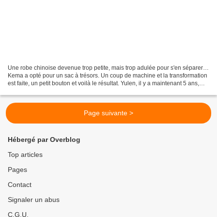
Une robe chinoise devenue trop petite, mais trop adulée pour s'en séparer…
Kema a opté pour un sac à trésors. Un coup de machine et la transformation
est faite, un petit bouton et voilà le résultat. Yulen, il y a maintenant 5 ans,
m'avait demandé une...
Page suivante >
Hébergé par Overblog
Top articles
Pages
Contact
Signaler un abus
C.G.U.