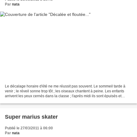
Par
nata
Le décalage horaire d'été ne me réussit pas souvent. Le sommeil tarde à
venir ; le réveil sonne trop tôt ; les oiseaux chantent à peine. Les enfants
arrivent les yeux cernés dans la classe ; l'après midi ils sont épuisés et
fatigués. A quoi bon s'acharner...
Super marius skater
Publié le 27/03/2011 à 06:00
Par
nata