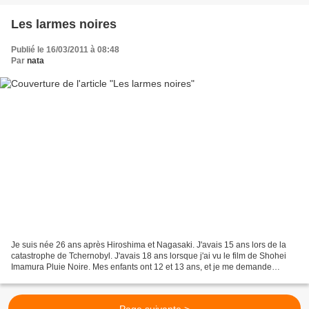
Les larmes noires
Publié le 16/03/2011 à 08:48
Par
nata
Je suis née 26 ans après Hiroshima et Nagasaki. J'avais 15 ans lors de la
catastrophe de Tchernobyl. J'avais 18 ans lorsque j'ai vu le film de Shohei
Imamura Pluie Noire. Mes enfants ont 12 et 13 ans, et je me demande
combien de temps il faudra pour que,...