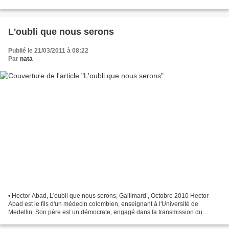
on y dessine. On y versaire,...
L'oubli que nous serons
Publié le 21/03/2011 à 08:22
Par
nata
• Hector Abad, L'oubli que nous serons, Gallimard , Octobre 2010 Hector
Abad est le fils d'un médecin colombien, enseignant à l'Université de
Medellin. Son père est un démocrate, engagé dans la transmission du
savoir, désireux d'égalité et de justice,...