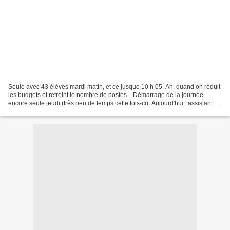
Seule avec 43 élèves mardi matin, et ce jusque 10 h 05. Ah, quand on réduit
les budgets et retreint le nombre de postes... Démarrage de la journée
encore seule jeudi (très peu de temps cette fois-ci). Aujourd'hui : assistante
maternelle de l'école malade....