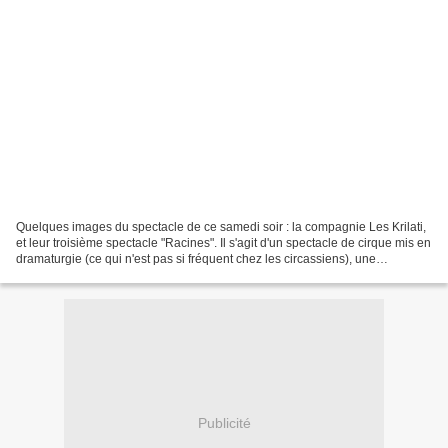
Quelques images du spectacle de ce samedi soir : la compagnie Les Krilati,
et leur troisième spectacle "Racines". Il s'agit d'un spectacle de cirque mis en
dramaturgie (ce qui n'est pas si fréquent chez les circassiens), une
promenade qui se nourrit de...
Publicité