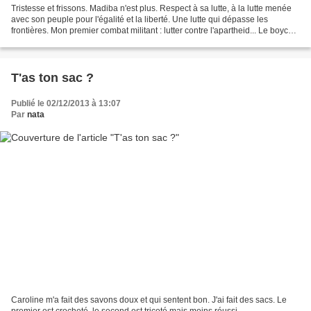
Tristesse et frissons. Madiba n'est plus. Respect à sa lutte, à la lutte menée
avec son peuple pour l'égalité et la liberté. Une lutte qui dépasse les
frontières. Mon premier combat militant : lutter contre l'apartheid... Le boycott
de Total et des autres...
T'as ton sac ?
Publié le 02/12/2013 à 13:07
Par
nata
Caroline m'a fait des savons doux et qui sentent bon. J'ai fait des sacs. Le