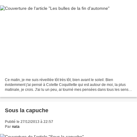
Ce matin, je me suis réveillée tôt très tôt, bien avant le soleil. Bien
évidemment j'ai pensé à Colette Coquillette qui est autour de moi, la plus
matinale, je crois. J'ai lu un peu, ai tourné mes pensées dans tous les sens,
ai écouté les sonorités du...
Sous la capuche
Publié le 27/12/2013 à 22:57
Par
nata