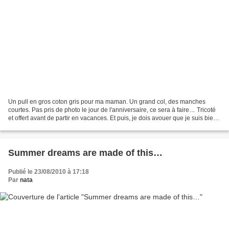
Un pull en gros coton gris pour ma maman. Un grand col, des manches
courtes. Pas pris de photo le jour de l'anniversaire, ce sera à faire… Tricoté
et offert avant de partir en vacances. Et puis, je dois avouer que je suis bien
heureuse de voir que les...
Summer dreams are made of this…
Publié le 23/08/2010 à 17:18
Par
nata