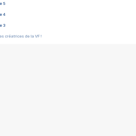
e 5
e 4
e 3
s créatrices de la VF !
e 2
e 1
e Mektoub My Love arrive enfin ! Rencontre avec Shaïn Boumedine et Sal
i : après Toni en famille
elle réalise le bouleversant Dites lui que je l'aime
ais ! Rencontre autour de Vie privée de Rebecca Zlotowski
 de Marguerite, Grave... Rencontre avec Ella Rumpf
 Les Rêveurs, un film intime sur la santé mentale
a avec un film sur le mouvement des Gilets jaunes