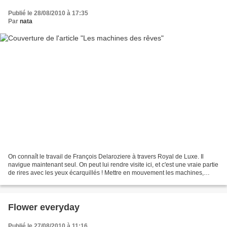
Publié le 28/08/2010 à 17:35
Par
nata
On connaît le travail de François Delaroziere à travers Royal de Luxe. Il
navigue maintenant seul. On peut lui rendre visite ici, et c'est une vraie partie
de rires avec les yeux écarquillés ! Mettre en mouvement les machines,
coopérer pour les faire...
Flower everyday
Publié le 27/08/2010 à 11:16