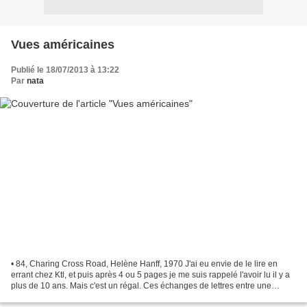
Vues américaines
Publié le 18/07/2013 à 13:22
Par
nata
• 84, Charing Cross Road, Helène Hanff, 1970 J'ai eu envie de le lire en
errant chez Ktl, et puis après 4 ou 5 pages je me suis rappelé l'avoir lu il y a
plus de 10 ans. Mais c'est un régal. Ces échanges de lettres entre une
américaine un peu excentrique...