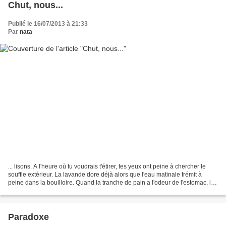
Chut, nous...
Publié le 16/07/2013 à 21:33
Par
nata
... lisons. A l'heure où tu voudrais t'étirer, tes yeux ont peine à chercher le
souffle extérieur. La lavande dore déjà alors que l'eau matinale frémit à
peine dans la bouilloire. Quand la tranche de pain a l'odeur de l'estomac, il
n'est déjà presque...
Paradoxe