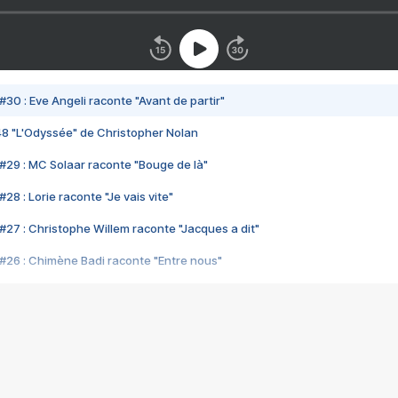
#30 : Eve Angeli raconte "Avant de partir"
48 "L'Odyssée" de Christopher Nolan
#29 : MC Solaar raconte "Bouge de là"
28 : Lorie raconte "Je vais vite"
#27 : Christophe Willem raconte "Jacques a dit"
#26 : Chimène Badi raconte "Entre nous"
#25 : Indochine raconte "3e sexe"
#24 : Zaho raconte "C'est chelou"
#23 : Patrick Bruel raconte "Au café des délices"
#22 : Kyo raconte "Le chemin"