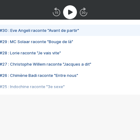
#30 : Eve Angeli raconte "Avant de partir"
#29 : MC Solaar raconte "Bouge de là"
28 : Lorie raconte "Je vais vite"
#27 : Christophe Willem raconte "Jacques a dit"
#26 : Chimène Badi raconte "Entre nous"
#25 : Indochine raconte "3e sexe"
#24 : Zaho raconte "C'est chelou"
#23 : Patrick Bruel raconte "Au café des délices"
#22 : Kyo raconte "Le chemin"
#21 : Nolwenn Leroy raconte "Cassé"