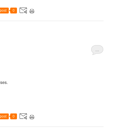
post
0
…
ises.
post
0