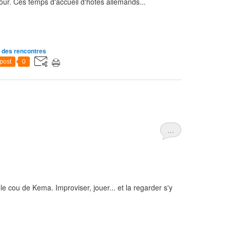
tour. Ces temps d'accueil d'hôtes allemands...
ir des rencontres
post
0
…
le cou de Kema. Improviser, jouer... et la regarder s'y