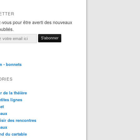
ETTER
-vous pour être averti des nouveaux
publiés.
m - bonnets
ORIES
r de la théière
etites lignes
et
eaux
aisir des rencontres
eaux
nd du cartable