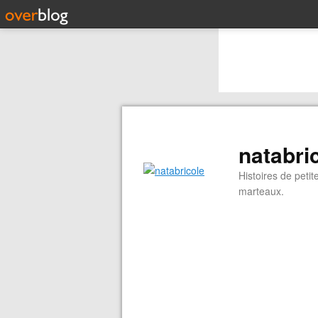
natabri
Histoires de peti
marteaux.