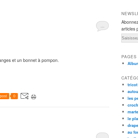
NEWSL
Abonnez
…
articles 
Email
PAGES
franges et un bonnet à pompon.
Albu
CATÉG
tricot
autou
post
0
les p
croch
mart
le pl
drap
au fo
…