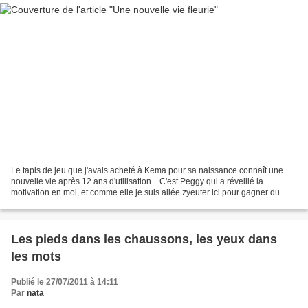
Le tapis de jeu que j'avais acheté à Kema pour sa naissance connaît une
nouvelle vie après 12 ans d'utilisation... C'est Peggy qui a réveillé la
motivation en moi, et comme elle je suis allée zyeuter ici pour gagner du
temps. Le tissu était en stock....
Les pieds dans les chaussons, les yeux dans
les mots
Publié le 27/07/2011 à 14:11
Par
nata