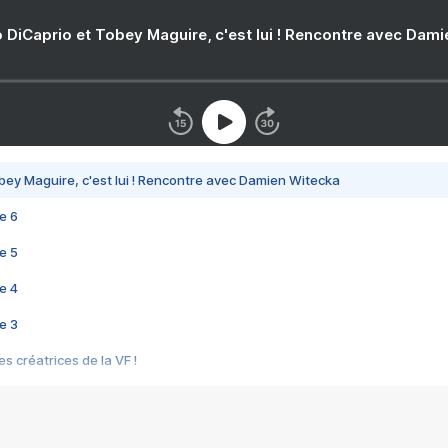
 DiCaprio et Tobey Maguire, c'est lui ! Rencontre avec Dam
bey Maguire, c'est lui ! Rencontre avec Damien Witecka
e 6
e 5
e 4
e 3
s créatrices de la VF !
e 2
e 1