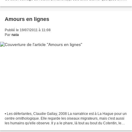
chez Soizic,...
Amours en lignes
Publié le 19/07/2011 à 11:08
Par
nata
• Les déferlantes, Claudie Gallay, 2008 La narratrice est à La Hague pour un
centre ornithologique. Elle regarde les oiseaux migrateurs, mais c'est aussi
les humains qu'elle observe. Il y a le phare, là tout au bout du Cotentin, le
phare et ses secrets,...