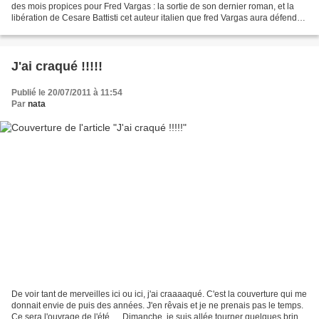
des mois propices pour Fred Vargas : la sortie de son dernier roman, et la
libération de Cesare Battisti cet auteur italien que fred Vargas aura défendu
face aux magnats italiens...
J'ai craqué !!!!!
Publié le 20/07/2011 à 11:54
Par
nata
De voir tant de merveilles ici ou ici, j'ai craaaaqué. C'est la couverture qui me
donnait envie de puis des années. J'en rêvais et je ne prenais pas le temps.
Ce sera l'ouvrage de l'été..... Dimanche, je suis allée tourner quelques brins