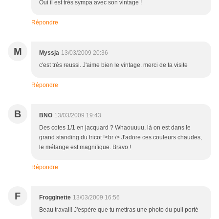
Oui il est très sympa avec son vintage !
Répondre
M
Myssja
13/03/2009 20:36
c'est très reussi. J'aime bien le vintage. merci de ta visite
Répondre
B
BNO
13/03/2009 19:43
Des cotes 1/1 en jacquard ? Whaouuuu, là on est dans le
grand standing du tricot !<br /> J'adore ces couleurs chaudes,
le mélange est magnifique. Bravo !
Répondre
F
Frogginette
13/03/2009 16:56
Beau travail! J'espère que tu mettras une photo du pull porté