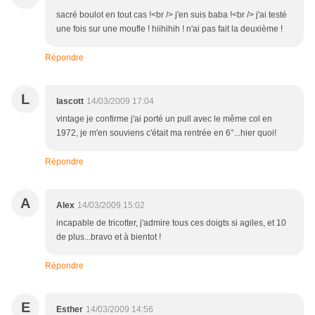
sacré boulot en tout cas !<br /> j'en suis baba !<br /> j'ai testé
une fois sur une moufle ! hiihihih ! n'ai pas fait la deuxième !
Répondre
L
lascott
14/03/2009 17:04
vintage je confirme j'ai porté un pull avec le même col en
1972, je m'en souviens c'était ma rentrée en 6°...hier quoi!
Répondre
A
Alex
14/03/2009 15:02
incapable de tricotter, j'admire tous ces doigts si agiles, et 10
de plus...bravo et à bientot !
Répondre
E
Esther
14/03/2009 14:56