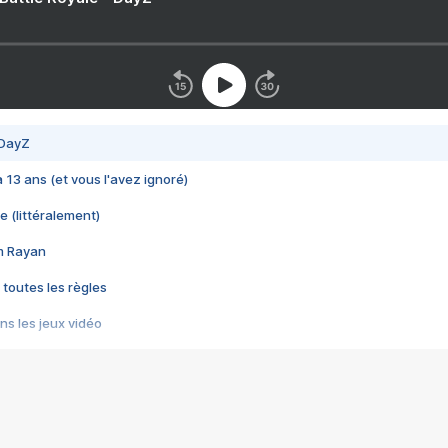
 DayZ
 a 13 ans (et vous l'avez ignoré)
e (littéralement)
im Rayan
 toutes les règles
s les jeux vidéo
us choquant de Rockstar ? - Le scandale BULLY
e plus moche de Steam
du RÊVE tourne au CAUCHEMAR