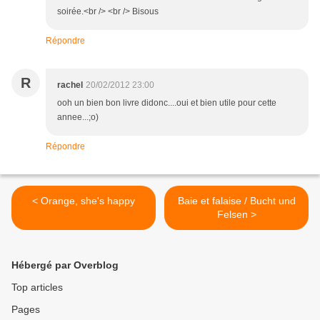
soirée.<br /> <br /> Bisous
Répondre
R
rachel
20/02/2012 23:00
ooh un bien bon livre didonc....oui et bien utile pour cette
annee...;o)
Répondre
< Orange, she's happy
Baie et falaise / Bucht und
Felsen >
Hébergé par Overblog
Top articles
Pages