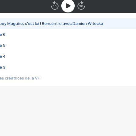
bey Maguire, c'est lui ! Rencontre avec Damien Witecka
e 6
e 5
e 4
e 3
s créatrices de la VF !
e 2
e 1
e Mektoub My Love arrive enfin ! Rencontre avec Shaïn Boumedine et Sal
i : après Toni en famille
elle réalise le bouleversant Dites lui que je l'aime