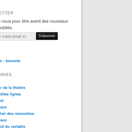
ETTER
-vous pour être averti des nouveaux
publiés.
m - bonnets
ORIES
r de la théière
etites lignes
et
eaux
aisir des rencontres
eaux
nd du cartable