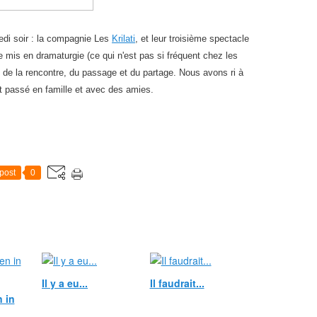
di soir : la compagnie Les
Krilati
, et leur troisième spectacle
ue mis en dramaturgie (ce qui n'est pas si fréquent chez les
 de la rencontre, du passage et du partage. Nous avons ri à
t passé en famille et avec des amies.
post
0
Il y a eu...
Il faudrait...
 in