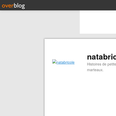
natabri
Histoires de peti
marteaux.