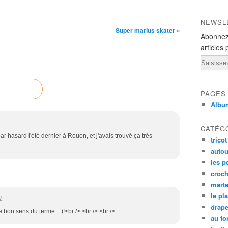
NEWSL
Super marius skater »
Abonnez
articles 
Email
PAGES
Albu
CATÉG
 par hasard l'été dernier à Rouen, et j'avais trouvé ça très
tricot
autou
les p
croch
mart
le pl
2
drap
le bon sens du terme ...)!<br /> <br /> <br />
au fo