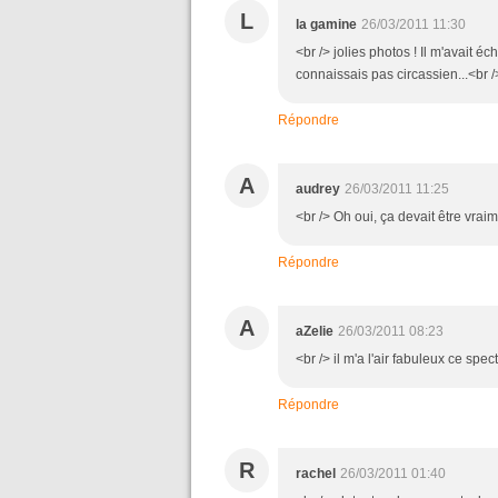
L
la gamine
26/03/2011 11:30
<br /> jolies photos ! Il m'avait é
connaissais pas circassien...<br />
Répondre
A
audrey
26/03/2011 11:25
<br /> Oh oui, ça devait être vrai
Répondre
A
aZelie
26/03/2011 08:23
<br /> il m'a l'air fabuleux ce spec
Répondre
R
rachel
26/03/2011 01:40