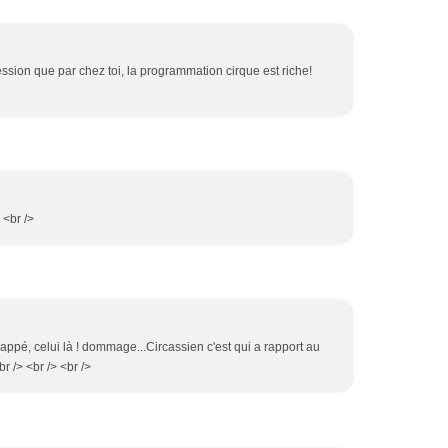
ession que par chez toi, la programmation cirque est riche!
 <br />
chappé, celui là ! dommage...Circassien c'est qui a rapport au
r /> <br /> <br />