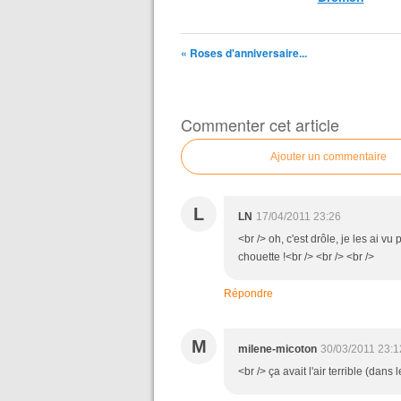
« Roses d'anniversaire...
Commenter cet article
Ajouter un commentaire
L
LN
17/04/2011 23:26
<br /> oh, c'est drôle, je les ai vu
chouette !<br /> <br /> <br />
Répondre
M
milene-micoton
30/03/2011 23:1
<br /> ça avait l'air terrible (dans 