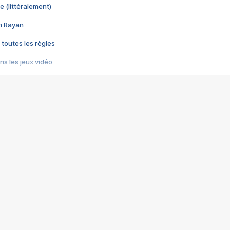
e (littéralement)
im Rayan
 toutes les règles
s les jeux vidéo
us choquant de Rockstar ? - Le scandale BULLY
e plus moche de Steam
du RÊVE tourne au CAUCHEMAR
pendant 8 heures
it… à tort
umiliés par un jeu vidéo
ire - Final Fantasy 8
ti un empire - Age of Empires
story DOFUS