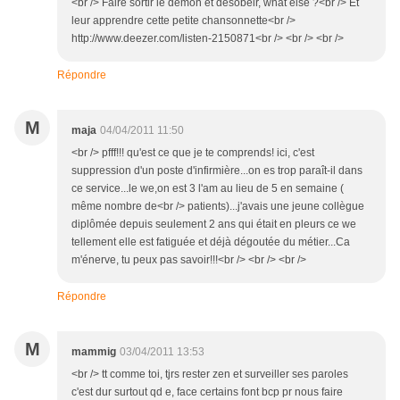
<br /> Faire sortir le démon et désobéir, what else ?<br /> Et
leur apprendre cette petite chansonnette<br />
http://www.deezer.com/listen-2150871<br /> <br /> <br />
Répondre
M
maja
04/04/2011 11:50
<br /> pfff!!! qu'est ce que je te comprends! ici, c'est
suppression d'un poste d'infirmière...on es trop paraît-il dans
ce service...le we,on est 3 l'am au lieu de 5 en semaine (
même nombre de<br /> patients)...j'avais une jeune collègue
diplômée depuis seulement 2 ans qui était en pleurs ce we
tellement elle est fatiguée et déjà dégoutée du métier...Ca
m'énerve, tu peux pas savoir!!!<br /> <br /> <br />
Répondre
M
mammig
03/04/2011 13:53
<br /> tt comme toi, tjrs rester zen et surveiller ses paroles
c'est dur surtout qd e, face certains font bcp pr nous faire