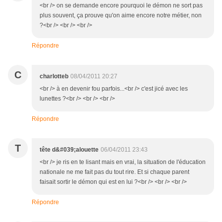
<br /> on se demande encore pourquoi le démon ne sort pas
plus souvent, ça prouve qu'on aime encore notre métier, non
?<br /> <br /> <br />
Répondre
C
charlotteb
08/04/2011 20:27
<br /> à en devenir fou parfois...<br /> c'est jicé avec les
lunettes ?<br /> <br /> <br />
Répondre
T
tête d&#039;alouette
06/04/2011 23:43
<br /> je ris en te lisant mais en vrai, la situation de l'éducation
nationale ne me fait pas du tout rire. Et si chaque parent
faisait sortir le démon qui est en lui ?<br /> <br /> <br />
Répondre