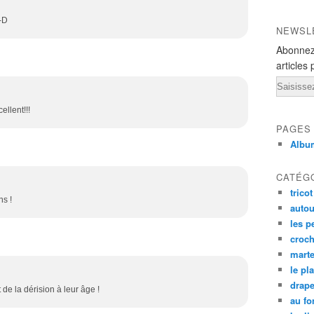
-D
NEWSL
Abonnez
articles 
Email
ellent!!!
PAGES
Albu
CATÉG
tricot
ns !
autou
les p
croch
mart
le pl
drap
t de la dérision à leur âge !
au fo