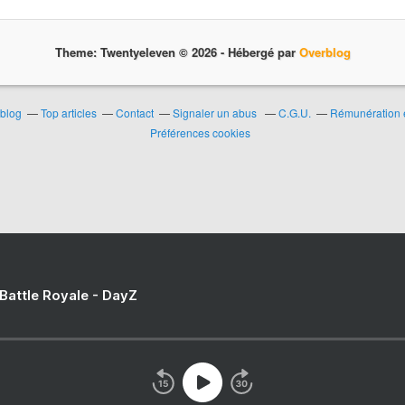
Theme: Twentyeleven © 2026 -
Hébergé par
Overblog
rblog
Top articles
Contact
Signaler un abus
C.G.U.
Rémunération e
Préférences cookies
 Battle Royale - DayZ