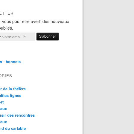
ETTER
-vous pour être averti des nouveaux
publiés.
m - bonnets
ORIES
r de la théière
etites lignes
et
eaux
aisir des rencontres
eaux
nd du cartable