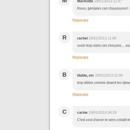
M
Marmotte
29/01/2013 12:47
Rooo, géniales ces chaussures! :
Répondre
R
rachel
29/01/2013 11:49
oooh trop mimi ces chouzes.....exc
Répondre
B
blabla, etc
29/01/2013 11:06
trop délire comme disent les djeu
Répondre
C
carine
29/01/2013 08:39
C'est cool d'avoir le sens créatif e