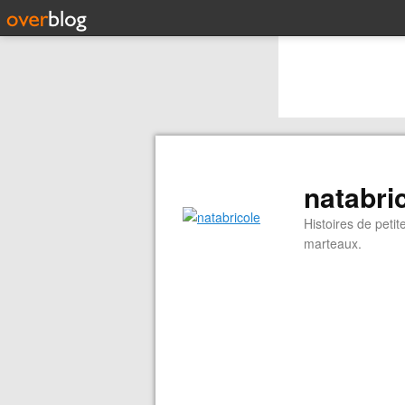
natabri
Histoires de peti
marteaux.