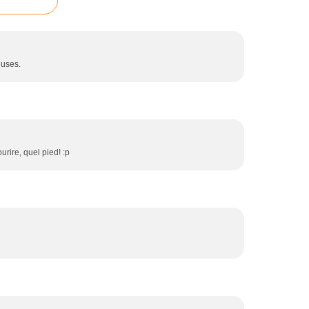
euses.
rire, quel pied! :p