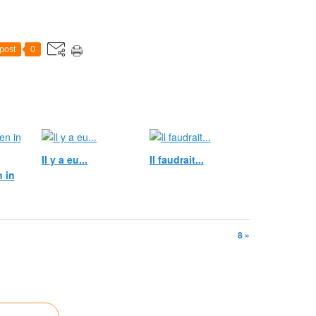
post
0
Il y a eu...
Il faudrait...
 in
8 »