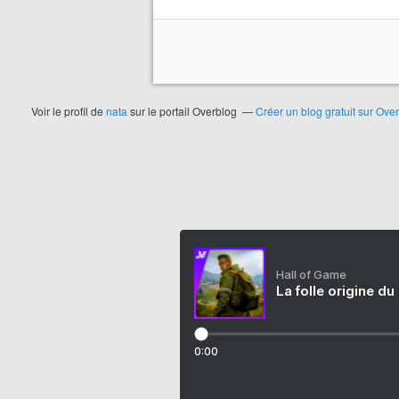
Voir le profil de
nata
sur le portail Overblog
Créer un blog gratuit sur Ove
Hall of Game
La folle origine du
0:00