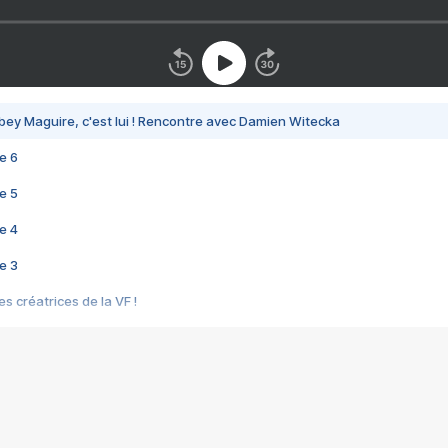
bey Maguire, c'est lui ! Rencontre avec Damien Witecka
e 6
e 5
e 4
e 3
s créatrices de la VF !
e 2
e 1
e Mektoub My Love arrive enfin ! Rencontre avec Shaïn Boumedine et Sal
i : après Toni en famille