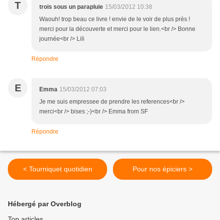
T
trois sous un parapluie
15/03/2012 10:38
Waouh! trop beau ce livre ! envie de le voir de plus près !
merci pour la découverte et merci pour le lien.<br /> Bonne
journée<br /> Lili
Répondre
E
Emma
15/03/2012 07:03
Je me suis empressee de prendre les references<br />
merci<br /> bises ;-)<br /> Emma from SF
Répondre
< Tourniquet quotidien
Pour nos épiciers >
Hébergé par Overblog
Top articles