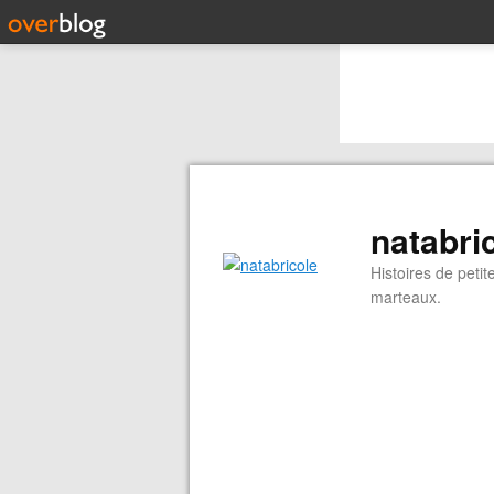
natabri
Histoires de peti
marteaux.