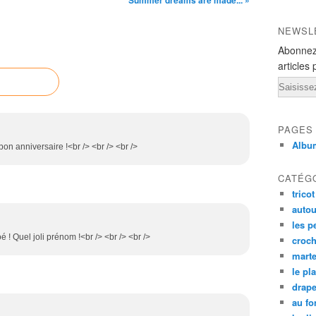
Summer dreams are made... »
NEWSL
Abonnez
articles 
Email
PAGES
Albu
 bon anniversaire !<br /> <br /> <br />
CATÉG
tricot
autou
les p
 ! Quel joli prénom !<br /> <br /> <br />
croch
mart
le pl
drap
au fo