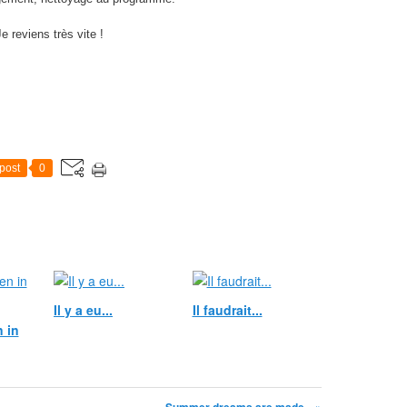
e reviens très vite !
post
0
Il y a eu...
Il faudrait...
 in