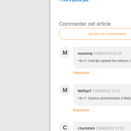
« Lire à petits pas
Commenter cet article
Ajouter un commentaire
M
mammig
27/08/2010 22:20
<br /> c'est tjrs speed les retours,
Répondre
M
MaRgoT
23/08/2010 13:31
<br /> Joyeux anniversaire à Maloé
Répondre
C
charlotteb
23/08/2010 13:15