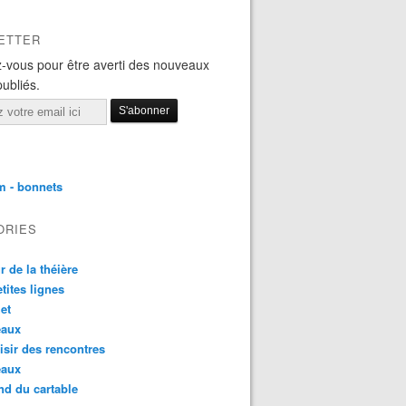
ETTER
-vous pour être averti des nouveaux
publiés.
m - bonnets
ORIES
r de la théière
etites lignes
et
eaux
aisir des rencontres
eaux
nd du cartable