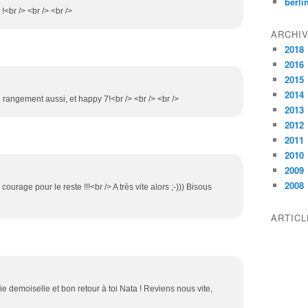
berli
<br /> <br /> <br />
ARCHI
2018
2016
2015
2014
n rangement aussi, et happy 7!<br /> <br /> <br />
2013
2012
2011
2010
2009
2008
 courage pour le reste !!!<br /> A très vite alors ;-))) Bisous
ARTIC
lie demoiselle et bon retour à toi Nata ! Reviens nous vite,