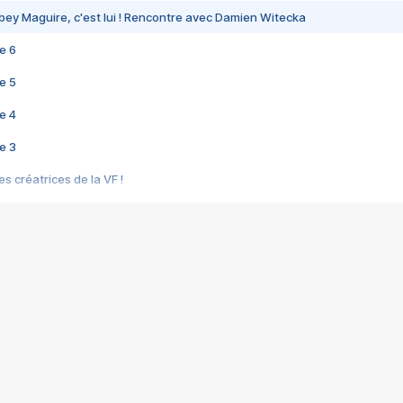
bey Maguire, c'est lui ! Rencontre avec Damien Witecka
e 6
e 5
e 4
e 3
s créatrices de la VF !
e 2
e 1
e Mektoub My Love arrive enfin ! Rencontre avec Shaïn Boumedine et Sal
i : après Toni en famille
elle réalise le bouleversant Dites lui que je l'aime
ais ! Rencontre autour de Vie privée de Rebecca Zlotowski